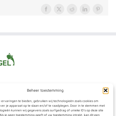
Facebook
X
Reddit
LinkedIn
Pinterest
Beheer toestemming
 ervaringen te bieden, gebruiken wij technologieën zoals cookies om
agel
over je apparaat op te slaan en/of te raadplegen. Door in te stemmen met
ogieën kunnen wij gegevens zoals surfgedrag of unieke ID's op deze site
Als je geen toestemming geeft of uw toestemming intrekt, kan dit een
den