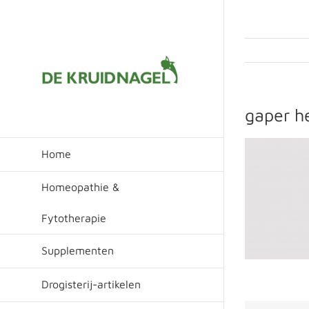
Ga
naar
inhoud
gaper h
Home
Homeopathie &
Fytotherapie
Supplementen
Drogisterij-artikelen