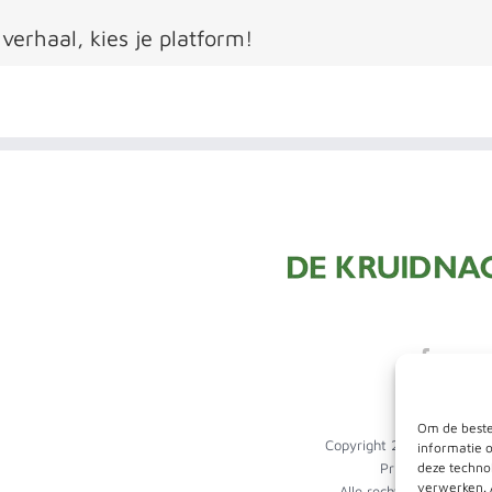
 verhaal, kies je platform!
Om de beste
Copyright 2024
De Kruidn
informatie 
deze technol
Privacy Policy
verwerken. 
Alle rechten voorbehou