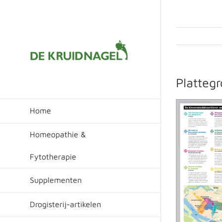
Ga
naar
inhoud
Platteg
Home
Homeopathie &
Fytotherapie
Supplementen
Drogisterij-artikelen