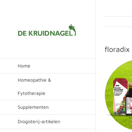
Ga
naar
inhoud
floradix
Home
Homeopathie &
Fytotherapie
Supplementen
Drogisterij-artikelen