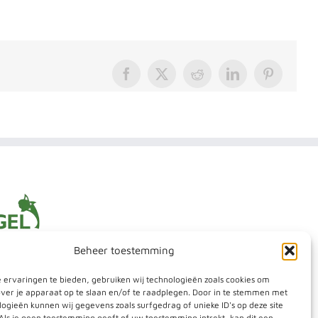
Facebook
X
Reddit
LinkedIn
Pinterest
Beheer toestemming
 ervaringen te bieden, gebruiken wij technologieën zoals cookies om
over je apparaat op te slaan en/of te raadplegen. Door in te stemmen met
ogieën kunnen wij gegevens zoals surfgedrag of unieke ID's op deze site
Als je geen toestemming geeft of uw toestemming intrekt, kan dit een